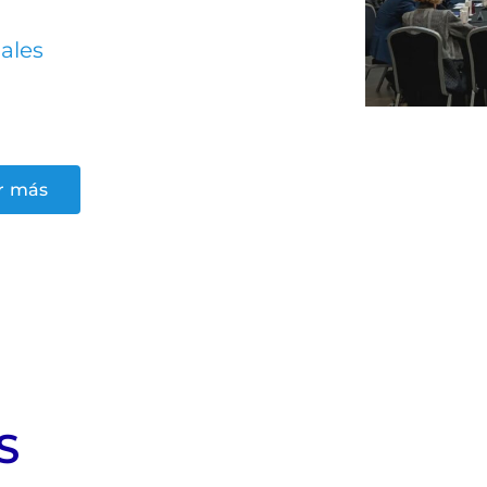
ales
r más
S