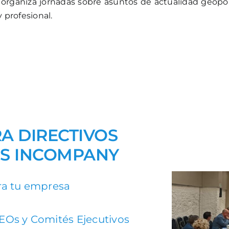
,
organiza jornadas sobre asuntos de actualidad geopol
 profesional.
A DIRECTIVOS
S INCOMPANY
ra tu empresa
EOs y Comités Ejecutivos