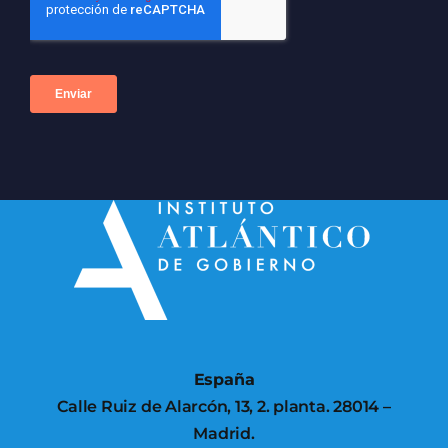
España
Calle Ruiz de Alarcón, 13, 2. planta. 28014 –
Madrid.