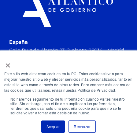
España
Calle Ruiz de Alarcón, 13, 2. planta. 28014 – Madrid.
×
info@iadg.org
+34 917 885 629
Este sitio web almacena cookies en tu PC. Estas cookies sirven para
mejorar nuestro sitio web y ofrecer servicios más personalizados, tanto en
este sitio web como a través de otras redes. Para conocer más acerca de
las cookies que utilizamos, revisa nuestra Política de Privacidad.
No haremos seguimiento de tu información cuando visites nuestro
sitio. Sin embargo, con el fin de cumplir con tus preferencias,
Aviso legal
tendremos que usar solo una pequeña cookie para que no se te
Política de cookies
solicite volver a tomar esta decisión de nuevo.
Política de privacidad
Términos y condiciones generales de la contratación
Aceptar
Rechazar
©2023 Instituto Atlántico de Gobierno